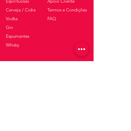
Espirituosas
Apoio Cliente
Cerveja / Cidra
Termos e Condições
Vodka
FAQ
Gin
Espumantes
Whisky
Receba dicas e ofertas
Insira o seu email aqui
Inscrever-se