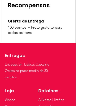
Recompensas
Oferta de Entrega
100 pontos = Frete gratuito para
todos os itens
Entregas
Entregas em Lisboa, Cascais e
Oeiras no prazo médio de 30
minutos.
Loja
Detalhes
Vinhos
A Nossa História