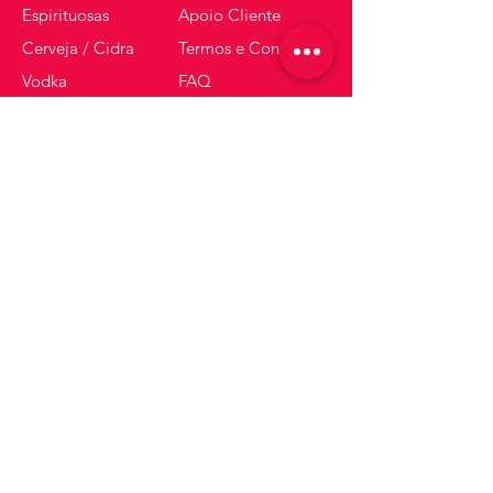
Espirituosas
Apoio Cliente
Cerveja / Cidra
Termos e Condições
Vodka
FAQ
Gin
Espumantes
Whisky
Receba dicas e ofertas
Insira o seu email aqui
Inscrever-se