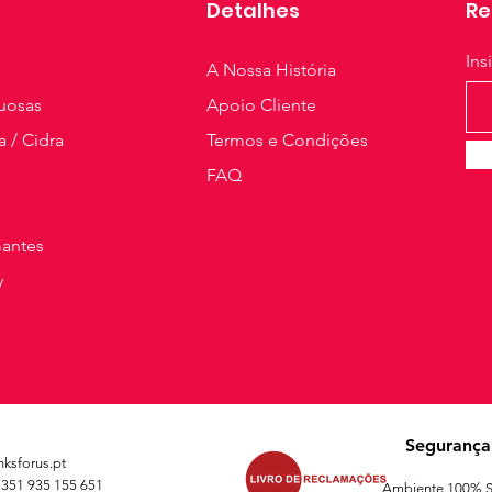
Detalhes
Re
Ins
s
A Nossa História
tuosas
Apoio Cliente
a / Cidra
Termos e Condições
FAQ
antes
y
Segurança
ksforus.pt
+351 935 155 651
Ambiente 100% S