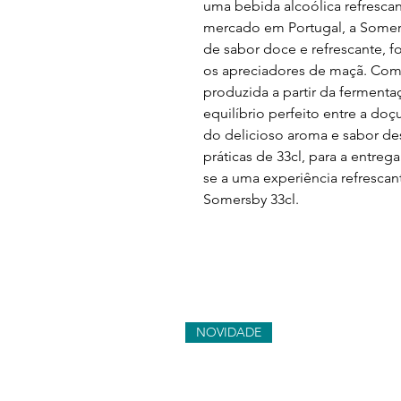
uma bebida alcoólica refrescant
mercado em Portugal, a Somers
de sabor doce e refrescante, f
os apreciadores de maçã. Com 4
produzida a partir da ferment
equilíbrio perfeito entre a doç
do delicioso aroma e sabor des
práticas de 33cl, para a entreg
se a uma experiência refrescant
Somersby 33cl.
NOVIDADE