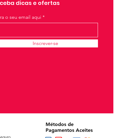
ceba dicas e ofertas
ira o seu email aqui
Inscrever-se
Métodos de
Pagamentos Aceites
eguro.