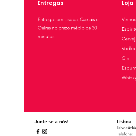
Entregas
Loja
Entregas em Lisboa, Cascais e
Vinho
Oeiras no prazo médio de 30
Espiri
minutos.
Cervej
Vodka
Gin
Espum
Whisk
Junte-se a nós!
Lisboa
li
sboa@drin
Telefone: 