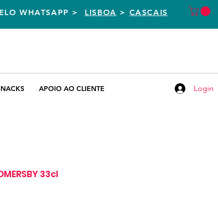
PELO WHATSAPP >
LISBOA
>
CASCAIS
CASCAIS
LISBOA
+351 938 400 004
+351 935 155 651
Chamada para rede móvel nacional
Chamada para rede móvel nacional
Login
SNACKS
APOIO AO CLIENTE
OMERSBY 33cl