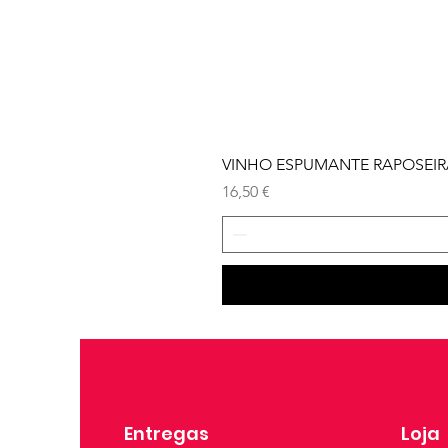
VINHO ESPUMANTE RAPOSEIRA
Preço
16,50 €
Entregas
Loja