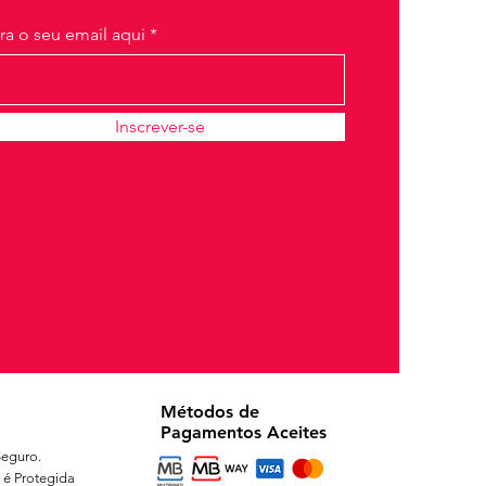
ira o seu email aqui
Inscrever-se
Métodos de
Pagamentos Aceites
eguro.
 é Protegida