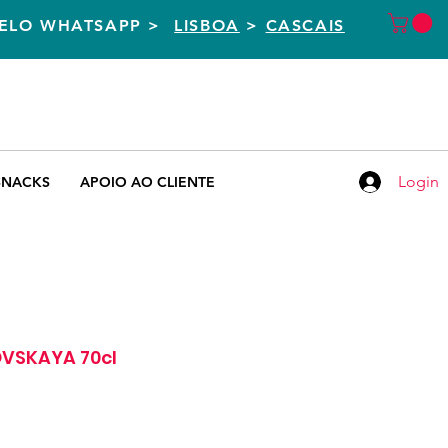
PELO WHATSAPP >
LISBOA
>
CASCAIS
CASCAIS
LISBOA
+351 938 400 004
+351 935 155 651
Chamada para rede móvel nacional
Chamada para rede móvel nacional
Login
SNACKS
APOIO AO CLIENTE
VSKAYA 70cl