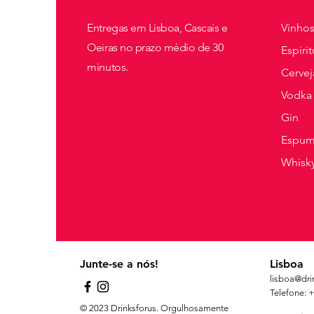
Entregas em Lisboa, Cascais e
Vinho
Oeiras no prazo médio de 30
Espiri
minutos.
Cervej
Vodka
Gin
Espum
Whisk
Junte-se a nós!
Lisboa
li
sboa@drin
Telefone: 
© 2023 Drinksforus. Orgulhosamente