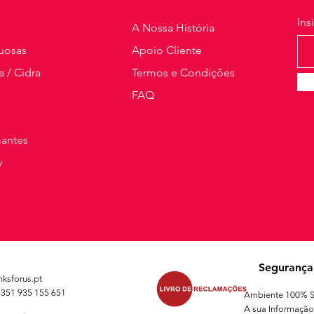
Ins
s
A Nossa História
tuosas
Apoio Cliente
a / Cidra
Termos e Condições
FAQ
antes
y
Segurança
ksforus.pt
+351 935 155 651
Ambiente 100% S
A sua Informação