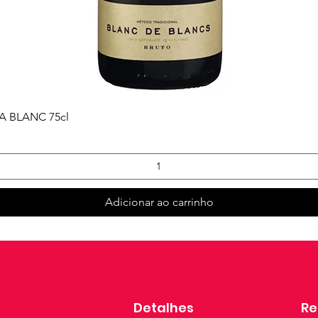
Visualização rápida
 BLANC 75cl
Adicionar ao carrinho
Detalhes
Re