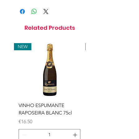
Related Products
NEW
NEW
VINHO ESPUMANTE
VINHO ESPUMANTE
RAPOSEIRA BLANC 75cl
RAPOSEIRA ROSE 75c
Price
Price
€16.50
€16.50