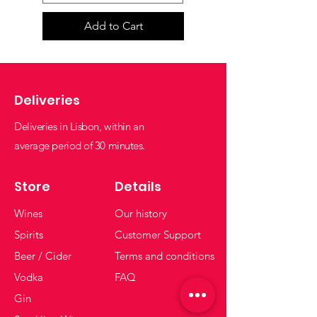
Add to Cart
Deliveries
Deliveries in Lisbon, within an
average period of 30 minutes.
Store
Details
Wines
Our history
Spirits
Customer Support
Beer / Cider
Terms and conditions
Vodka
FAQ
Gin