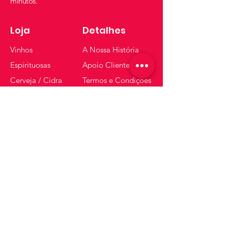
minutos.
Loja
Detalhes
Vinhos
A Nossa História
Espirituosas
Apoio Cliente
Cerveja / Cidra
Termos e Condições
Vodka
FAQ
Gin
Espumantes
Whisky
Receba dicas e ofertas
Insira o seu email aqui