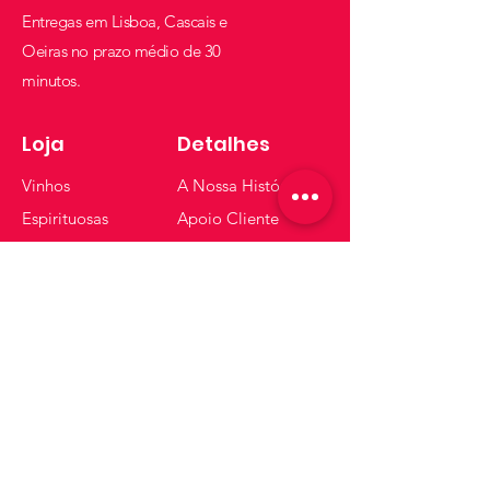
Entregas em Lisboa, Cascais e
Oeiras no prazo médio de 30
minutos.
Loja
Detalhes
Vinhos
A Nossa História
Espirituosas
Apoio Cliente
Cerveja / Cidra
Termos e Condições
Vodka
FAQ
Gin
Espumantes
Whisky
Receba dicas e ofertas