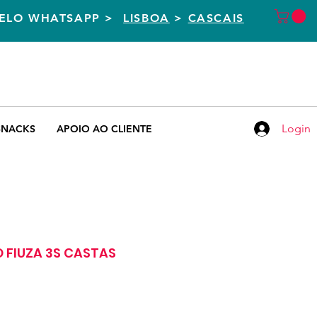
PELO WHATSAPP >
LISBOA
>
CASCAIS
CASCAIS
LISBOA
+351 938 400 004
+351 935 155 651
Chamada para rede móvel nacional
Chamada para rede móvel nacional
Login
SNACKS
APOIO AO CLIENTE
 FIUZA 3S CASTAS