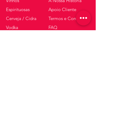
Vinhos
A Nossa História
Espirituosas
Apoio Cliente
Cerveja / Cidra
Termos e Condições
Vodka
FAQ
Gin
Espumantes
Whisky
Receba dicas e ofertas
Insira o seu email aqui
Inscrever-se