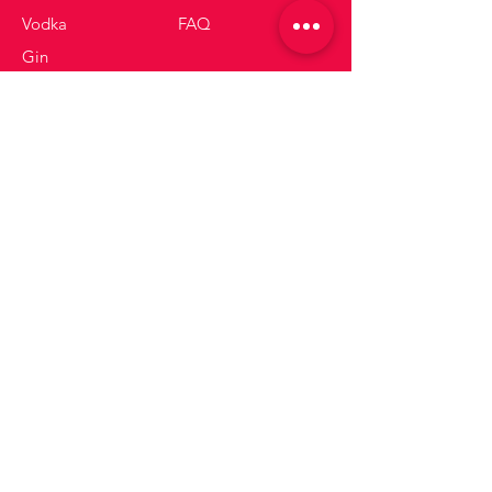
Vodka
FAQ
Gin
Sparkling Wines
Whisky
Get tips and offers
Enter your email here
Sign up
Join us!