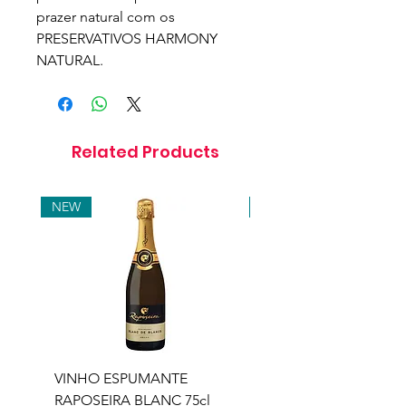
prazer natural com os
PRESERVATIVOS HARMONY
NATURAL.
Related Products
NEW
NEW
VINHO ESPUMANTE
VINHO ESPUMANTE
RAPOSEIRA BLANC 75cl
RAPOSEIRA ROSE 75c